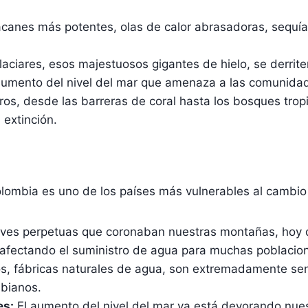
canes más potentes, olas de calor abrasadoras, sequí
aciares, esos majestuosos gigantes de hielo, se derrite
 aumento del nivel del mar que amenaza a las comunida
os, desde las barreras de coral hasta los bosques tropi
 extinción.
olombia es uno de los países más vulnerables al cambio 
eves perpetuas que coronaban nuestras montañas, hoy
afectando el suministro de agua para muchas poblacio
s, fábricas naturales de agua, son extremadamente sen
mbianos.
es:
El aumento del nivel del mar ya está devorando nues